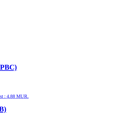
F:PBC)
est : 4.88 MUR.
BB)