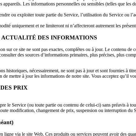
appareils. Les informations personnelles ou sensibles (telles que les do
dre ou exploiter toute partie du Service, l’utilisation du Service ou l’ac
modité uniquement et ne limiteront ni n’affecteront autrement les présen
T ACTUALITÉ DES INFORMATIONS
 sur ce site ne sont pas exactes, complètes ou à jour. Le contenu de ce s
onsulter des sources d’informations primaires, plus précises, plus comp
ns historiques, nécessairement, ne sont pas à jour et sont fournies à tit
de mettre à jour les informations de notre site. Vous acceptez qu’il vou
 DES PRIX
re le Service (ou toute partie ou contenu de celui-ci) sans préavis à t
toute modification, changement de prix, suspension ou interruption du S
éant)
n ligne via le site Web. Ces produits ou services peuvent avoir des qua