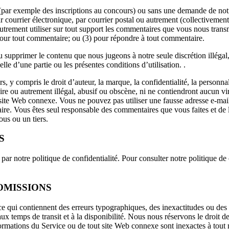
(par exemple des inscriptions au concours) ou sans une demande de notre
ar courrier électronique, par courrier postal ou autrement (collectiveme
 et autrement utiliser sur tout support les commentaires que vous nous tr
our tout commentaire; ou (3) pour répondre à tout commentaire.
 supprimer le contenu que nous jugeons à notre seule discrétion illéga
lle d’une partie ou les présentes conditions d’utilisation. .
 y compris le droit d’auteur, la marque, la confidentialité, la personnal
e ou autrement illégal, abusif ou obscène, ni ne contiendront aucun vir
site Web connexe. Vous ne pouvez pas utiliser une fausse adresse e-mai
taire. Vous êtes seul responsable des commentaires que vous faites et d
us ou un tiers.
S
ar notre politique de confidentialité. Pour consulter notre politique de c
OMISSIONS
vice qui contiennent des erreurs typographiques, des inexactitudes ou de
ux temps de transit et à la disponibilité. Nous nous réservons le droit d
formations du Service ou de tout site Web connexe sont inexactes à tou