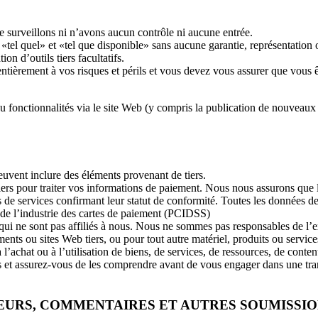
e surveillons ni n’avons aucun contrôle ni aucune entrée.
 «tel quel» et «tel que disponible» sans aucune garantie, représentation
on d’outils tiers facultatifs.
t entièrement à vos risques et périls et vous devez vous assurer que vous 
 fonctionnalités via le site Web (y compris la publication de nouveaux ou
euvent inclure des éléments provenant de tiers.
iers pour traiter vos informations de paiement. Nous nous assurons que 
 de services confirmant leur statut de conformité. Toutes les données de
 de l’industrie des cartes de paiement (PCIDSS)
ers qui ne sont pas affiliés à nous. Nous ne sommes pas responsables de l
ts ou sites Web tiers, ou pour tout autre matériel, produits ou services
at ou à l’utilisation de biens, de services, de ressources, de contenu o
tiers et assurez-vous de les comprendre avant de vous engager dans une t
TEURS, COMMENTAIRES ET AUTRES SOUMISSI