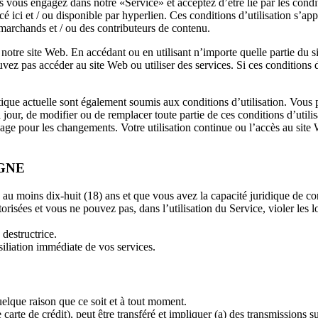
us vous engagez dans notre «Service» et acceptez d’être lié par les condi
ici et / ou disponible par hyperlien. Ces conditions d’utilisation s’appliq
s marchands et / ou des contributeurs de contenu.
 notre site Web. En accédant ou en utilisant n’importe quelle partie du si
vez pas accéder au site Web ou utiliser des services. Si ces conditions 
utique actuelle sont également soumis aux conditions d’utilisation. Vous p
jour, de modifier ou de remplacer toute partie de ces conditions d’utilis
e page pour les changements. Votre utilisation continue ou l’accès au sit
IGNE
 au moins dix-huit (18) ans et que vous avez la capacité juridique de c
risées et vous ne pouvez pas, dans l’utilisation du Service, violer les loi
destructrice.
siliation immédiate de vos services.
elque raison que ce soit et à tout moment.
arte de crédit), peut être transféré et impliquer (a) des transmissions s