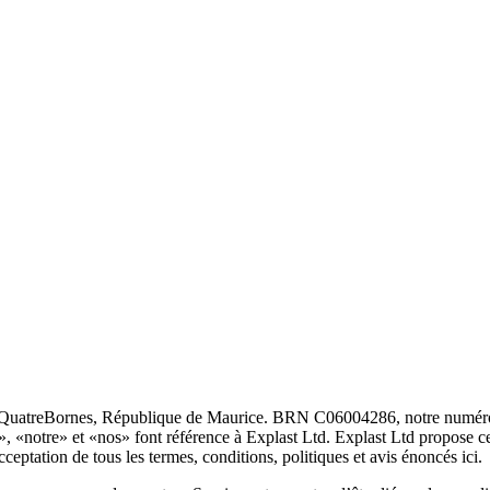
termes et conditions
QuatreBornes, République de Maurice. BRN C06004286, notre numéro d
s», «notre» et «nos» font référence à Explast Ltd. Explast Ltd propose ce
acceptation de tous les termes, conditions, politiques et avis énoncés ici.