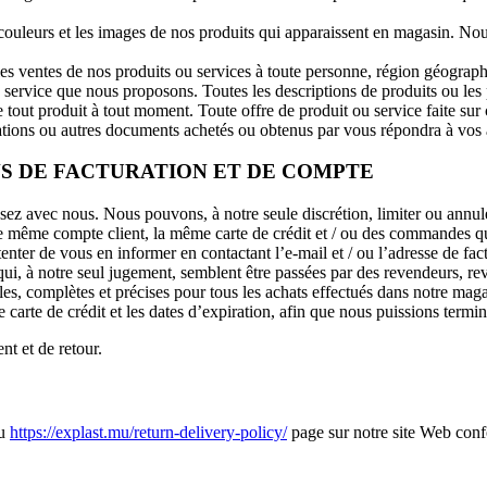
couleurs et les images de nos produits qui apparaissent en magasin. Nou
es ventes de nos produits ou services à toute personne, région géograph
u service que nous proposons. Toutes les descriptions de produits ou les
out produit à tout moment. Toute offre de produit ou service faite sur ce s
ations ou autres documents achetés ou obtenus par vous répondra à vos at
NS DE FACTURATION ET DE COMPTE
ez avec nous. Nous pouvons, à notre seule discrétion, limiter ou annu
 même compte client, la même carte de crédit et / ou des commandes qui
ter de vous en informer en contactant l’e-mail et / ou l’adresse de f
ui, à notre seul jugement, semblent être passées par des revendeurs, rev
les, complètes et précises pour tous les achats effectués dans notre ma
carte de crédit et les dates d’expiration, afin que nous puissions termin
nt et de retour.
du
https://explast.mu/return-delivery-policy/
page sur notre site Web conf