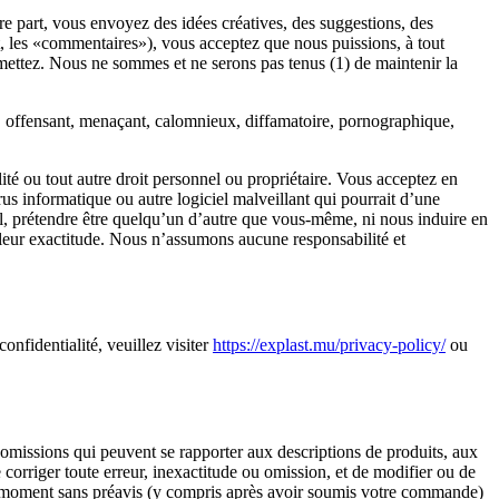
 part, vous envoyez des idées créatives, des suggestions, des
nt, les «commentaires»), vous acceptez que nous puissions, à tout
ansmettez. Nous ne sommes et ne serons pas tenus (1) de maintenir la
l, offensant, menaçant, calomnieux, diffamatoire, pornographique,
ité ou tout autre droit personnel ou propriétaire. Vous acceptez en
us informatique ou autre logiciel malveillant qui pourrait d’une
l, prétendre être quelqu’un d’autre que vous-même, ni nous induire en
e leur exactitude. Nous n’assumons aucune responsabilité et
onfidentialité, veuillez visiter
https://explast.mu/privacy-policy/
ou
s omissions qui peuvent se rapporter aux descriptions de produits, aux
e corriger toute erreur, inexactitude ou omission, et de modifier ou de
t moment sans préavis (y compris après avoir soumis votre commande)